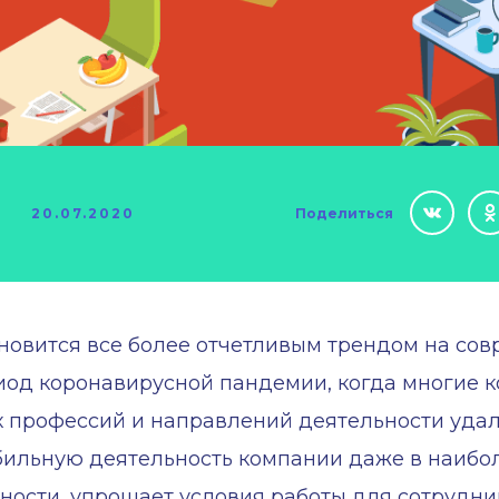
20.07.2020
Поделиться
новится все более отчетливым трендом на со
ериод коронавирусной пандемии, когда многие
х профессий и направлений деятельности уда
бильную деятельность компании даже в наибол
ости, упрощает условия работы для сотрудни