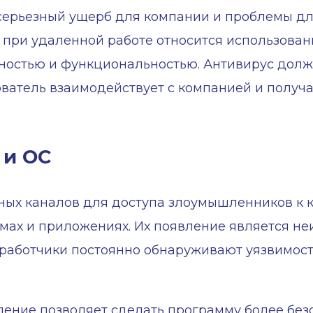
 серьезный ущерб для компании и проблемы для
 при удаленной работе относится использован
остью и функциональностью. Антивирус долже
ователь взаимодействует с компанией и получ
 и ОС
ных каналов для доступа злоумышленников к
мах и приложениях. Их появление является н
зработчики постоянно обнаруживают уязвимост
ление позволяет сделать программу более бе