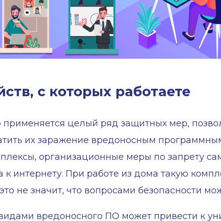
ств, с которых работаете
 применяется целый ряд защитных мер, позво
атить их заражение вредоносным программным
плексы, организационные меры по запрету са
 к интернету. При работе из дома такую комп
это не значит, что вопросами безопасности мо
видами вредоносного ПО может привести к у