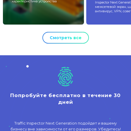
характеристика устройства
Inspector Next Generati
межсетевой экран, 
антивирус, VPN, сове
Смотреть все
Попробуйте бесплатно в течение 30
дней
Traffic Inspector Next Generation подойдет и вашему
бизнесу вне зависимости от его размеров. Убедитесь!