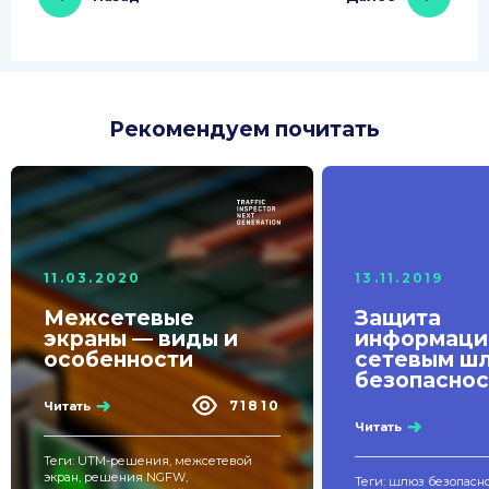
Рекомендуем почитать
11.03.2020
13.11.2019
Межсетевые
Защита
экраны — виды и
информаци
особенности
сетевым ш
безопаснос
71810
Читать
Читать
Теги: UTM-решения, межсетевой
экран, решения NGFW,
Теги: шлюз безопаснос