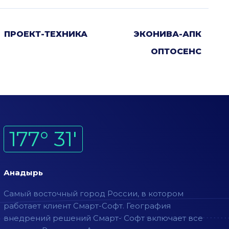
ПРОЕКТ-ТЕХНИКА
ЭКОНИВА-АПК
ОПТОСЕНС
177° 31'
Анадырь
Самый восточный город России, в котором
работает клиент Смарт-Софт. География
внедрений решений Смарт- Софт включает все