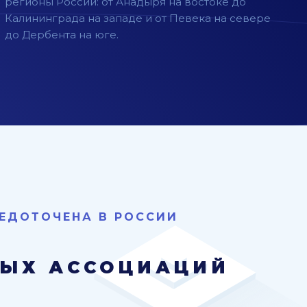
регионы России: от Анадыря на востоке до
Калининграда на западе и от Певека на севере
до Дербента на юге.
ЕДОТОЧЕНА В РОССИИ
НЫХ АССОЦИАЦИЙ