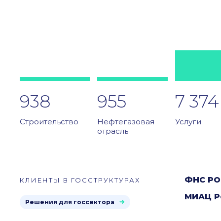
938
955
7 374
Строительство
Нефтегазовая
Услуги
отрасль
ФНС РО
КЛИЕНТЫ В ГОССТРУКТУРАХ
МИАЦ Р
Решения для госсектора