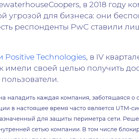
cewaterhouseCoopers, в 2018 году 
й угрозой для бизнеса: они бесп
сть респонденты PwC ставили лиш
 Positive Technologies
, в IV кварта
 имели своей целью получить дост
пользователи.
а наладить каждая компания, заботящаяся о с
ции в настоящее время часто является UTM-си
едназначенный для защиты периметра сети. Реш
утренней сетью компании. В том числе блоки