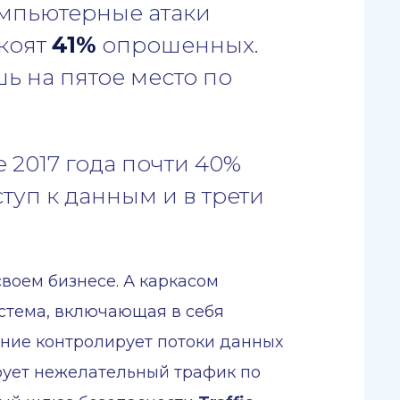
компьютерные атаки
окоят
41%
опрошенных.
ь на пятое место по
ле 2017 года почти 40%
уп к данным и в трети
воем бизнесе. А каркасом
стема, включающая в себя
ение контролирует потоки данных
рует нежелательный трафик по