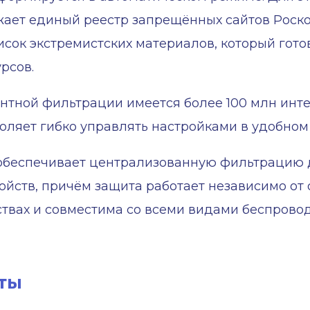
ает единый реестр запрещённых сайтов Роско
ок экстремистских материалов, который гото
рсов.
ентной фильтрации имеется более 100 млн инт
воляет гибко управлять настройками в удобном
обеспечивает централизованную фильтрацию д
ойств, причём защита работает независимо о
твах и совместима со всеми видами беспрово
ты