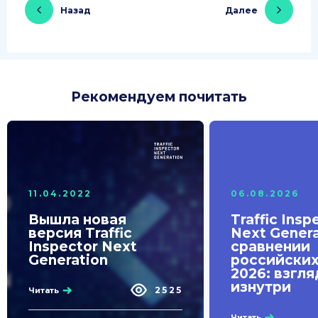
Назад
Далее
Рекомендуем почитать
11.04.2022
06.08.2026
Вышла новая
Traffic Insp
версия Traffic
Next Genera
Inspector Next
сравнении
Generation
российски
2026: взгля
изнутри
2525
Читать
Читать