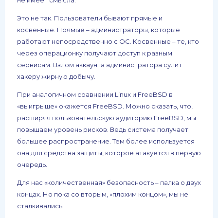
не имеет смысла.
Это не так. Пользователи бывают прямые и
косвенные. Прямые – администраторы, которые
работают непосредственно с ОС. Косвенные – те, кто
через операционку получают доступ к разным
сервисам. Взлом аккаунта администратора сулит
хакеру жирную добычу.
При аналогичном сравнении Linux и FreeBSD в
«выигрыше» окажется FreeBSD. Можно сказать, что,
расширяя пользовательскую аудиторию FreeBSD, мы
повышаем уровень рисков. Ведь система получает
большее распространение. Тем более используется
она для средства защиты, которое атакуется в первую
очередь.
Для нас «количественная» безопасность – палка о двух
концах. Но пока со вторым, «плохим концом», мы не
сталкивались.