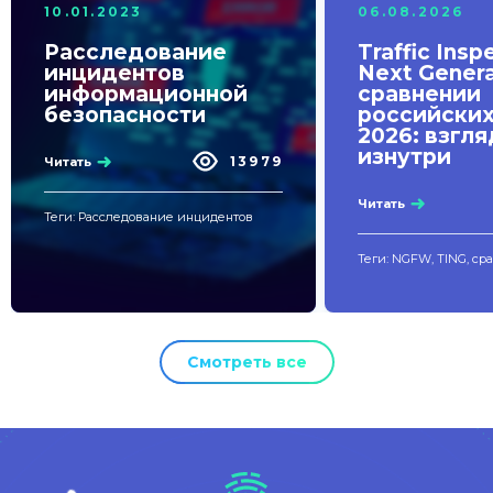
10.01.2023
06.08.2026
Расследование
Traffic Insp
инцидентов
Next Genera
информационной
сравнении
безопасности
российски
2026: взгля
изнутри
13979
Читать
Читать
Теги: Расследование инцидентов
Теги: NGFW, TING, ср
Смотреть все