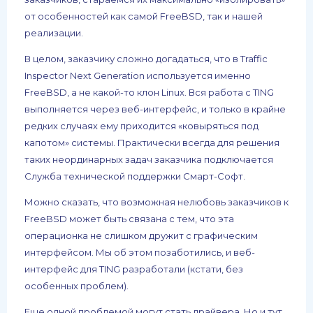
от особенностей как самой FreeBSD, так и нашей
реализации.
В целом, заказчику сложно догадаться, что в Traffic
Inspector Next Generation используется именно
FreeBSD, а не какой-то клон Linux. Вся работа с TING
выполняется через веб-интерфейс, и только в крайне
редких случаях ему приходится «ковыряться под
капотом» системы. Практически всегда для решения
таких неординарных задач заказчика подключается
Служба технической поддержки Смарт-Софт.
Можно сказать, что возможная нелюбовь заказчиков к
FreeBSD может быть связана с тем, что эта
операционка не слишком дружит с графическим
интерфейсом. Мы об этом позаботились, и веб-
интерфейс для TING разработали (кстати, без
особенных проблем).
Еще одной проблемой могут стать драйвера. Но и тут