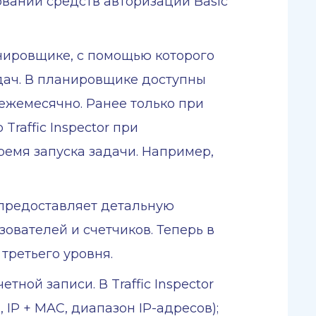
овании средств авторизации Basic
нировщике, с помощью которого
адач. В планировщике доступны
ежемесячно. Ранее только при
raffic Inspector при
емя запуска задачи. Например,
 предоставляет детальную
ователей и счетчиков. Теперь в
третьего уровня.
ой записи. В Traffic Inspector
IP + MAC, диапазон IP-адресов);