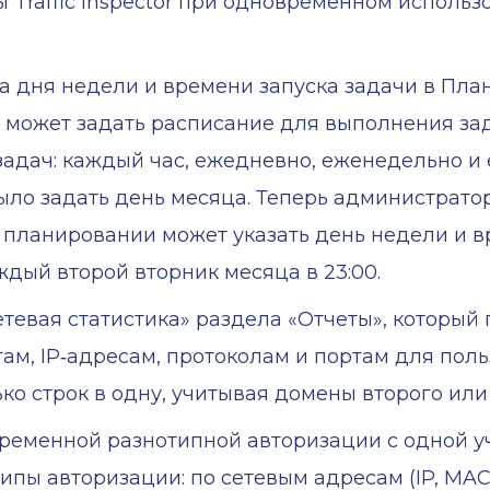
 Traffic Inspector при одновременном использ
 дня недели и времени запуска задачи в Пла
tor может задать расписание для выполнения з
адач: каждый час, ежедневно, еженедельно и 
о задать день месяца. Теперь администратор T
ланировании может указать день недели и вр
ждый второй вторник месяца в 23:00.
етевая статистика» раздела «Отчеты», который
м, IP‑адресам, протоколам и портам для польз
ко строк в одну, учитывая домены второго или 
менной разнотипной авторизации с одной учетн
 авторизации: по сетевым адресам (IP, MAC, 