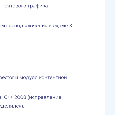
а почтового трафика
опыток подключения каждые X
pector и модуля контентной
al C++ 2008 (исправление
еделялся).