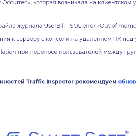
 Occurred», которая возникала на клиентском
йла журнала UserBill - SQL error «Out of memo
ия к серверу с консоли на удаленном ПК под 
lation при переносе пользователей между гру
ностей Traffic Inspector рекомендуем
обнов