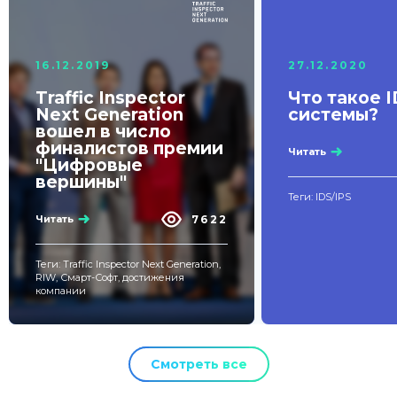
16.12.2019
27.12.2020
Traffic Inspector
Что такое I
Next Generation
системы?
вошел в число
финалистов премии
Читать
"Цифровые
вершины"
Теги: IDS/IPS
7622
Читать
Теги: Traffic Inspector Next Generation,
RIW, Смарт-Софт, достижения
компании
Смотреть все