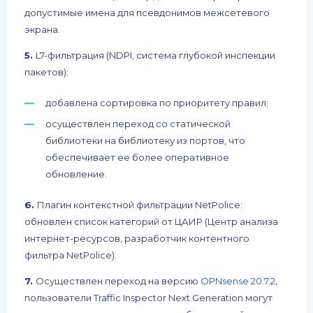
допустимые имена для псевдонимов межсетевого
экрана.
5.
L7-фильтрация (NDPI, система глубокой инспекции
пакетов):
добавлена сортировка по приоритету правил;
осуществлен переход со статической
библиотеки на библиотеку из портов, что
обеспечивает ее более оперативное
обновление.
6.
Плагин контекстной фильтрации NetPolice:
обновлен список категорий от ЦАИР (Центр анализа
интернет-ресурсов, разработчик контентного
фильтра NetPolice).
7.
Осуществлен переход на версию
OPNsense 20.7.2
,
пользователи Traffic Inspector Next Generation могут