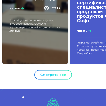
сертифика
специалист
7917
Читать
продажам
продуктов 
Софт
Теги: stayhome, оставайтесьдома,
ЭКОбезопасность, COVID-19,
коронавирус, санитайзер, антисептик
Читать
для рук
Теги: Портал обучени
Сертифицированный 
продажам продуктов
Смарт-Софт
Смотреть все