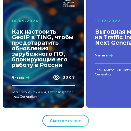
10.09.2024
12.12.2022
Как настроить
Выгодная 
GeoIP в TING, чтобы
на Traffic I
предотвратить
Next Genera
обновления
зарубежного ПО,
Читать
блокирующие его
работу в России
Теги: миграция, Traffi
Generation
3307
Читать
Теги: GeoIP, Санкции, Traffic Inspector
Next Generation
Смотреть все