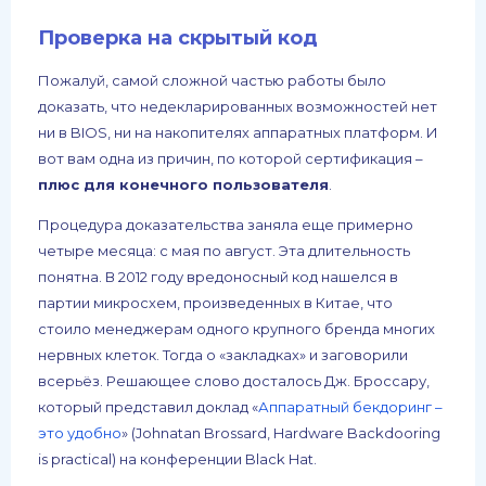
Проверка на скрытый код
Пожалуй, самой сложной частью работы было
доказать, что недекларированных возможностей нет
ни в BIOS, ни на накопителях аппаратных платформ. И
вот вам одна из причин, по которой сертификация –
плюс для конечного пользователя
.
Процедура доказательства заняла еще примерно
четыре месяца: с мая по август. Эта длительность
понятна. В 2012 году вредоносный код нашелся в
партии микросхем, произведенных в Китае, что
стоило менеджерам одного крупного бренда многих
нервных клеток. Тогда о «закладках» и заговорили
всерьёз. Решающее слово досталось Дж. Броссару,
который представил доклад «
Аппаратный бекдоринг –
это удобно
» (Johnatan Brossard, Hardware Backdooring
is practical) на конференции Black Hat.