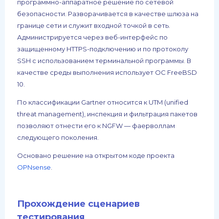
программно-аппаратное решение по сетевой
безопасности. Разворачивается в качестве шлюза на
границе сети и служит входной точкой в сеть.
Администрируется через веб-интерфейс по
защищенному HTTPS-подключению и по протоколу
SSH с использованием терминальной программы. В
качестве среды выполнения использует ОС FreeBSD
10.
По классификации Gartner относится к UTM (unified
threat management), инспекция и фильтрация пакетов
позволяют отнести его к NGFW — фаерволлам
следующего поколения.
Основано решение на открытом коде проекта
OPNsense
.
Прохождение сценариев
тестирования