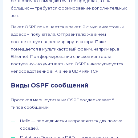
сети обычно помещаются в ее пределах, а для
больших — требуется формирование дополнительных
зон.
Пакет OSPF помещается в пакет IP с мультикастовым
адресом получателя. Отправителю же в нем
соответствует адрес маршрутизатора. Пакет
помещается в мультикастовый фрейм, например, в
Ethernet. При формировании списков контроля
доступа нужно учитывать, что OSPF инкапсулируется
непосредственно в IP, а не в UDP или TCP.
Виды OSPF сообщений
Протокол маршрутизации OSPF поддерживает 5
типов сообщений:
Hello — периодически направляются для поиска
соседей.
Database Description DBD — применяются для