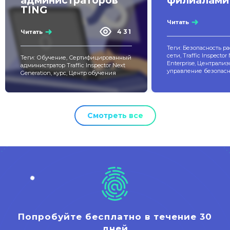
администраторов
филиалами
TING
Читать
431
Читать
Теги: Безопасность 
сети, Traffic Inspector
Теги: Обучение, Сертифицированный
Enterprise, Централи
администратор Traffic Inspector Next
управление безопас
Generation, курс, Центр обучения
Смотреть все
Попробуйте бесплатно в течение 30
дней