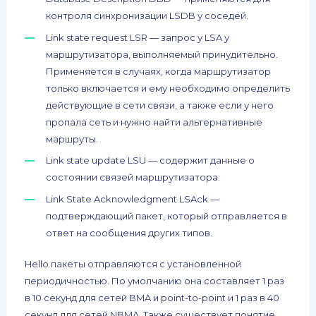
контроля синхронизации LSDB у соседей.
Link state request LSR — запрос у LSA у
маршрутизатора, выполняемый принудительно.
Применяется в случаях, когда маршрутизатор
только включается и ему необходимо определить
действующие в сети связи, а также если у него
пропала сеть и нужно найти альтернативные
маршруты.
Link state update LSU — содержит данные о
состоянии связей маршрутизатора.
Link State Acknowledgment LSAck —
подтверждающий пакет, который отправляется в
ответ на сообщения других типов.
Hello пакеты отправляются с установленной
периодичностью. По умолчанию она составляет 1 раз
в 10 секунд для сетей BMA и point-to-point и 1 раз в 40
секунд для сетей NBMA. Также существует понятие