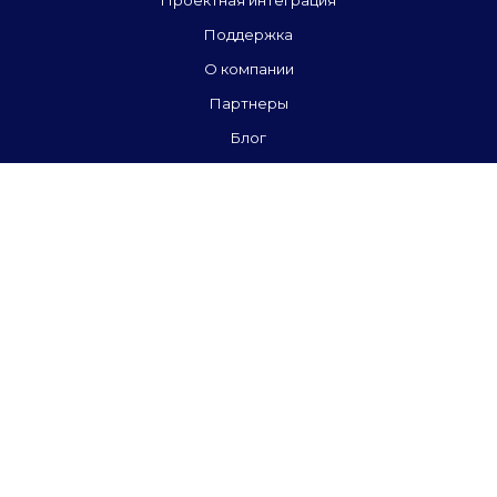
Проектная интеграция
Поддержка
О компании
Партнеры
Блог
Контакты
+7 495 77-55-991
8 (800) 600-17-90
Заказать звонок
Социальные сети