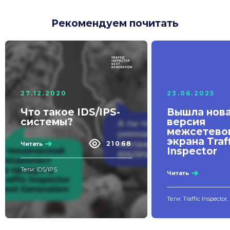
Рекомендуем почитать
27.12.2020
23.06.2025
Что такое IDS/IPS-
Вышла нов
системы?
версия
межсетево
экрана Traf
21068
Читать
Inspector
Теги: IDS/IPS
Читать
Теги: Traffic Inspector