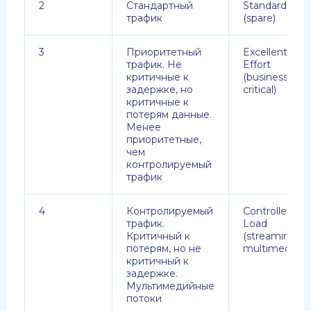
2
Стандартный
Standard
трафик
(spare)
3
Приоритетный
Excellent
трафик. Не
Effort
критичные к
(business
задержке, но
critical)
критичные к
потерям данные.
Менее
приоритетные,
чем
контролируемый
трафик
4
Контролируемый
Controlled
трафик.
Load
Критичный к
(streaming
потерям, но не
multimedia)
критичный к
задержке.
Мультимедийные
потоки