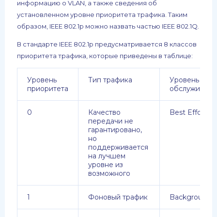
информацию о VLAN, а также сведения об
установленном уровне приоритета трафика. Таким
образом, IEEE 802.1p можно назвать частью IEEE 802.1Q.
В стандарте IEEE 802.1p предусматривается 8 классов
приоритета трафика, которые приведены в таблице:
Уровень
Тип трафика
Уровень
приоритета
обслуживани
0
Качество
Best Effort
передачи не
гарантировано,
но
поддерживается
на лучшем
уровне из
возможного
1
Фоновый трафик
Background