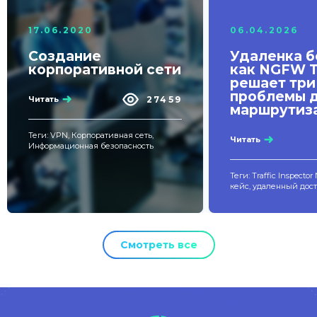
17.06.2020
06.04.2026
Создание
Удаленка б
корпоративной сети
как NGFW 
решает три
проблемы д
27459
Читать
маршрутиз
Теги: VPN, Корпоративная сеть,
Читать
Информационная безопасность
Теги: Traffic Inspector
кейс, удаленный дос
Смотреть все