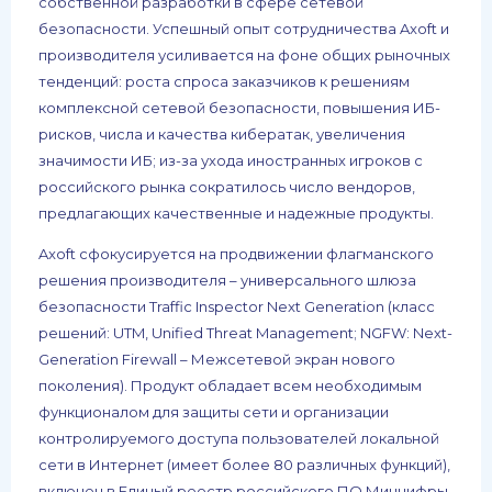
собственной разработки в сфере сетевой
безопасности. Успешный опыт сотрудничества Axoft и
производителя усиливается на фоне общих рыночных
тенденций: роста спроса заказчиков к решениям
комплексной сетевой безопасности, повышения ИБ-
рисков, числа и качества кибератак, увеличения
значимости ИБ; из-за ухода иностранных игроков с
российского рынка сократилось число вендоров,
предлагающих качественные и надежные продукты.
Axoft сфокусируется на продвижении флагманского
решения производителя – универсального шлюза
безопасности Traffic Inspector Next Generation (класс
решений: UTM, Unified Threat Management; NGFW: Next-
Generation Firewall – Межсетевой экран нового
поколения). Продукт обладает всем необходимым
функционалом для защиты сети и организации
контролируемого доступа пользователей локальной
сети в Интернет (имеет более 80 различных функций),
включен в Единый реестр российского ПО Минцифры