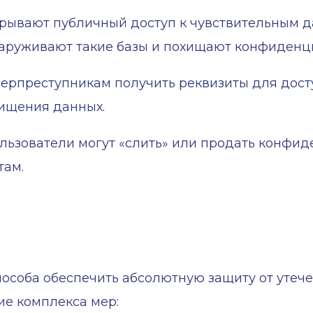
ывают публичный доступ к чувствительным да
наруживают такие базы и похищают конфиден
ерпреступникам получить реквизиты для досту
хищения данных.
льзователи могут «слить» или продать конф
там.
способа обеспечить абсолютную защиту от утеч
ие комплекса мер: