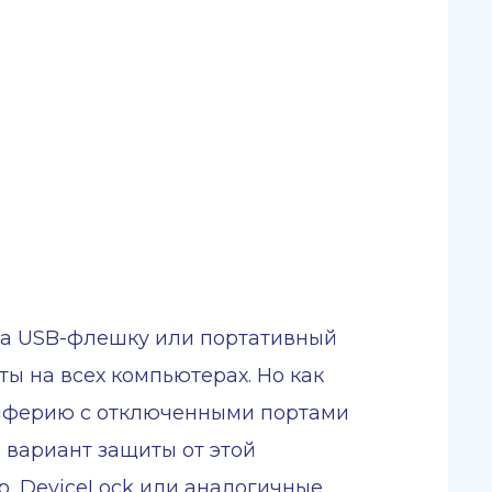
на USB-флешку или портативный
ы на всех компьютерах. Но как
риферию с отключенными портами
й вариант защиты от этой
р, DeviceLock или аналогичные.