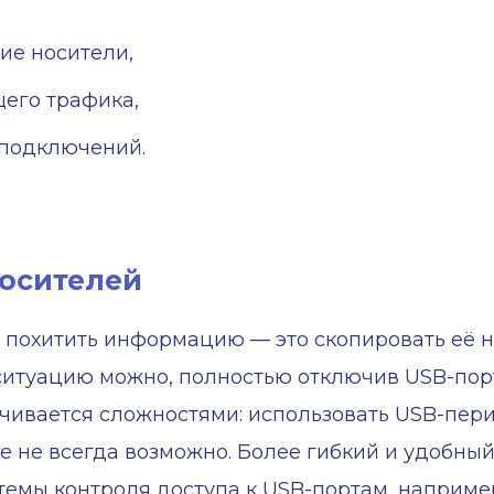
ие носители,
его трафика,
 подключений.
осителей
б похитить информацию — это скопировать её 
 ситуацию можно, полностью отключив USB-порт
ачивается сложностями: использовать USB-пе
оже не всегда возможно. Более гибкий и удобны
темы контроля доступа к USB-портам, наприме